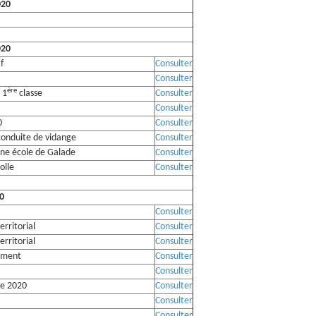
020
020
f
Consulter
Consulter
ère
 1
classe
Consulter
Consulter
0
Consulter
conduite de vidange
Consulter
nne école de Galade
Consulter
olle
Consulter
20
Consulter
erritorial
Consulter
erritorial
Consulter
sement
Consulter
Consulter
ge 2020
Consulter
Consulter
Consulter