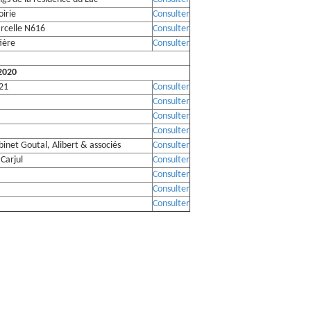
irie
Consulter
arcelle N616
Consulter
ière
Consulter
2020
021
Consulter
Consulter
Consulter
Consulter
inet Goutal, Alibert & associés
Consulter
Carjul
Consulter
Consulter
Consulter
Consulter