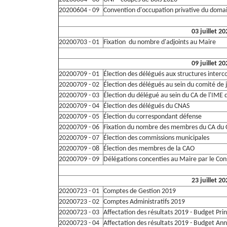
20200604 - 09
Convention d'occupation privative du domai
03 juillet 2
20200703 - 01
Fixation du nombre d'adjoints au Maire
09 juillet 2
20200709 - 01
Élection des délégués aux structures inte
20200709 - 02
Élection des délégués au sein du comité de
20200709 - 03
Élection du délégué au sein du CA de l'IM
20200709 - 04
Élection des délégués du CNAS
20200709 - 05
Élection du correspondant défense
20200709 - 06
Fixation du nombre des membres du CA du
20200709 - 07
Élection des commissions municipales
20200709 - 08
Élection des membres de la CAO
20200709 - 09
Délégations concenties au Maire par le Con
23 juillet 2
20200723 - 01
Comptes de Gestion 2019
20200723 - 02
Comptes Administratifs 2019
20200723 - 03
Affectation des résultats 2019 - Budget Prin
20200723 - 04
Affectation des résultats 2019 - Budget An