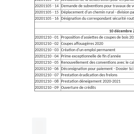
20201105 - 14
Demande de subventions pour travaux de vo
20201105 - 15
Déplacement d'un chemin rural - division p
20201105 - 16
Désignation du correspondant sécurité rout
10 décembre 
20201210 - 01
Proposition d'assiettes de coupes de bois 2
20201210 - 02
Coupes affouagères 2020
20201210 - 03
Création d'un emploi permanent
20201210 - 04
Prime exceptionnelle de fin d'année
20201210 - 05
Renouvellement des conventions avec le cab
20201210 - 06
Déconsignation pour paiement - Dossier Sci 
20201210 - 07
Prestation éradication des frelons
20201210 - 08
Prestation déneigement 2020-2021
20201210 - 09
Ouverture de crédits