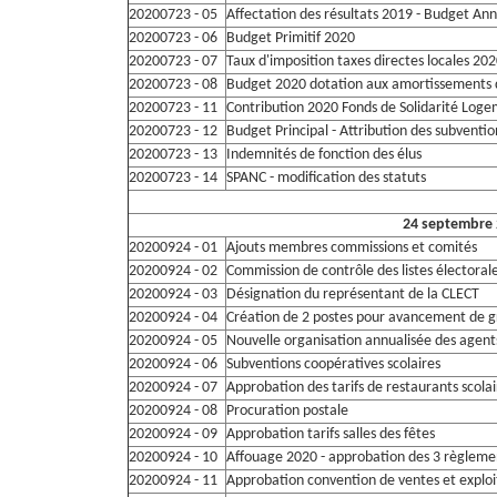
20200723 - 05
Affectation des résultats 2019 - Budget An
20200723 - 06
Budget Primitif 2020
20200723 - 07
Taux d'imposition taxes directes locales 20
20200723 - 08
Budget 2020 dotation aux amortissements 
20200723 - 11
Contribution 2020 Fonds de Solidarité Log
20200723 - 12
Budget Principal - Attribution des subventio
20200723 - 13
Indemnités de fonction des élus
20200723 - 14
SPANC - modification des statuts
24 septembre
20200924 - 01
Ajouts membres commissions et comités
20200924 - 02
Commission de contrôle des listes électoral
20200924 - 03
Désignation du représentant de la CLECT
20200924 - 04
Création de 2 postes pour avancement de 
20200924 - 05
Nouvelle organisation annualisée des agents
20200924 - 06
Subventions coopératives scolaires
20200924 - 07
Approbation des tarifs de restaurants scolai
20200924 - 08
Procuration postale
20200924 - 09
Approbation tarifs salles des fêtes
20200924 - 10
Affouage 2020 - approbation des 3 règleme
20200924 - 11
Approbation convention de ventes et exploi