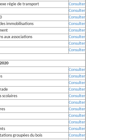
nexe régie de transport
Consulter
Consulter
20
Consulter
des immobilisations
Consulter
ement
Consulter
ns aux associations
Consulter
Consulter
Consulter
 2020
Consulter
es
Consulter
Consulter
grade
Consulter
 scolaires
Consulter
Consulter
res
Consulter
Consulter
Consulter
nts
Consulter
tations groupées du bois
Consulter