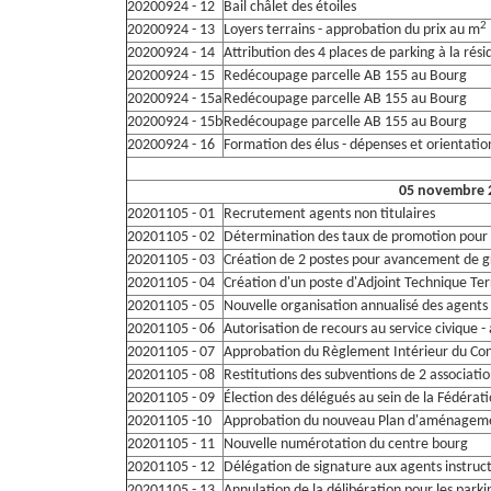
20200924 - 12
Bail châlet des étoiles
2
20200924 - 13
Loyers terrains - approbation du prix au m
20200924 - 14
Attribution des 4 places de parking à la rés
20200924 - 15
Redécoupage parcelle AB 155 au Bourg
20200924 - 15a
Redécoupage parcelle AB 155 au Bourg
20200924 - 15b
Redécoupage parcelle AB 155 au Bourg
20200924 - 16
Formation des élus - dépenses et orientatio
05 novembre 
20201105 - 01
Recrutement agents non titulaires
20201105 - 02
Détermination des taux de promotion pour
20201105 - 03
Création de 2 postes pour avancement de 
20201105 - 04
Création d'un poste d'Adjoint Technique Ter
20201105 - 05
Nouvelle organisation annualisé des agents 
20201105 - 06
Autorisation de recours au service civique 
20201105 - 07
Approbation du Règlement Intérieur du Con
20201105 - 08
Restitutions des subventions de 2 associati
20201105 - 09
Élection des délégués au sein de la Fédéra
20201105 -10
Approbation du nouveau Plan d'aménageme
20201105 - 11
Nouvelle numérotation du centre bourg
20201105 - 12
Délégation de signature aux agents instruc
20201105 - 13
Annulation de la délibération pour les parki