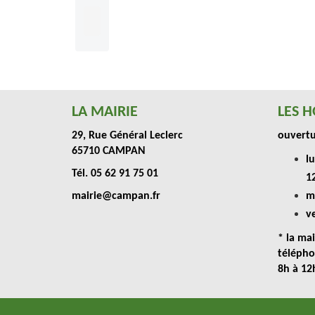
LA MAIRIE
LES H
29, Rue Général Leclerc
ouvertur
65710 CAMPAN
lu
Tél. 05 62 91 75 01
1
mairie@campan.fr
m
v
* la mai
télépho
8h à 12