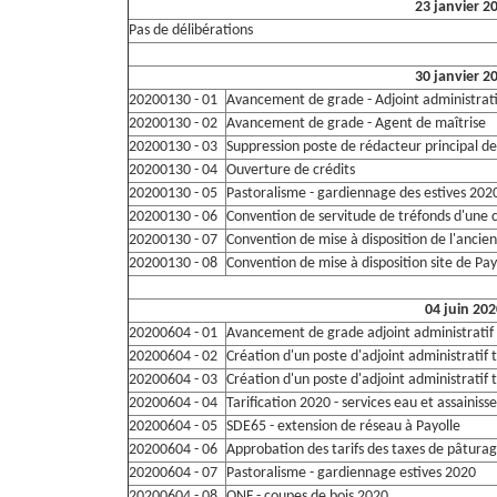
23 janvier 2
Pas de délibérations
30 janvier 2
20200130 - 01
Avancement de grade - Adjoint administrati
20200130 - 02
Avancement de grade - Agent de maîtrise
20200130 - 03
Suppression poste de rédacteur principal de
20200130 - 04
Ouverture de crédits
20200130 - 05
Pastoralisme - gardiennage des estives 202
20200130 - 06
Convention de servitude de tréfonds d'une 
20200130 - 07
Convention de mise à disposition de l'ancie
20200130 - 08
Convention de mise à disposition site de Pay
04 juin 20
20200604 - 01
Avancement de grade adjoint administratif
20200604 - 02
Création d'un poste d'adjoint administratif t
20200604 - 03
Création d'un poste d'adjoint administratif t
20200604 - 04
Tarification 2020 - services eau et assainis
20200604 - 05
SDE65 - extension de réseau à Payolle
20200604 - 06
Approbation des tarifs des taxes de pâtura
20200604 - 07
Pastoralisme - gardiennage estives 2020
20200604 - 08
ONF - coupes de bois 2020