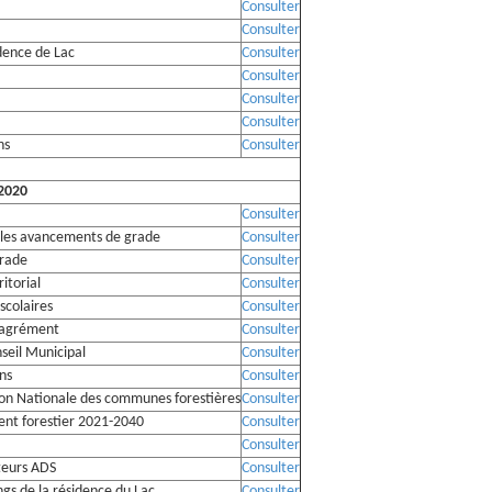
Consulter
Consulter
idence de Lac
Consulter
Consulter
Consulter
Consulter
ns
Consulter
2020
Consulter
 les avancements de grade
Consulter
grade
Consulter
ritorial
Consulter
scolaires
Consulter
- agrément
Consulter
seil Municipal
Consulter
ons
Consulter
tion Nationale des communes forestières
Consulter
nt forestier 2021-2040
Consulter
Consulter
teurs ADS
Consulter
ngs de la résidence du Lac
Consulter