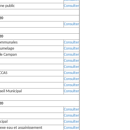
ne public
Consulter
020
Consulter
020
rcommunales
Consulter
 jumelage
Consulter
E de Campan
Consulter
Consulter
Consulter
 CCAS
Consulter
Consulter
Consulter
seil Municipal
Consulter
020
Consulter
Consulter
cipal
Consulter
nexe eau et assainissement
Consulter